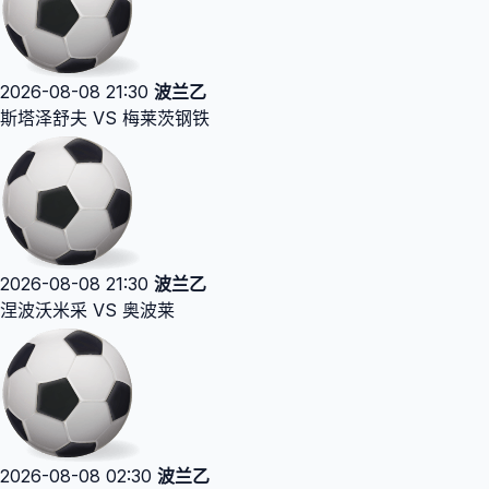
2026-08-08 21:30
波兰乙
斯塔泽舒夫 VS 梅莱茨钢铁
2026-08-08 21:30
波兰乙
涅波沃米采 VS 奥波莱
2026-08-08 02:30
波兰乙