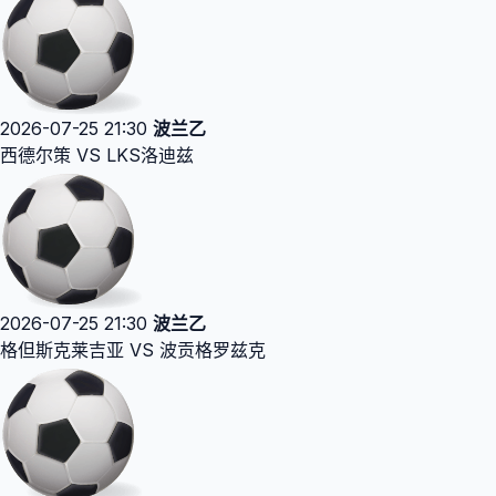
2026-07-25 21:30
波兰乙
西德尔策 VS LKS洛迪兹
2026-07-25 21:30
波兰乙
格但斯克莱吉亚 VS 波贡格罗兹克