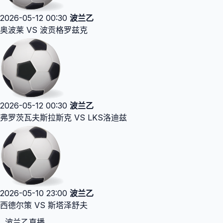
2026-05-12 00:30
波兰乙
奥波莱 VS 波贡格罗兹克
2026-05-12 00:30
波兰乙
弗罗茨瓦夫斯拉斯克 VS LKS洛迪兹
2026-05-10 23:00
波兰乙
西德尔策 VS 斯塔泽舒夫
波兰乙直播