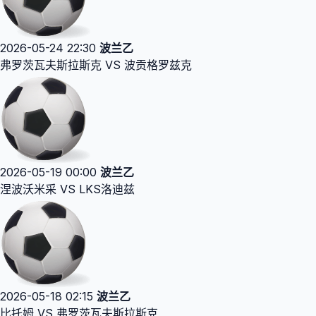
2026-05-24 22:30
波兰乙
弗罗茨瓦夫斯拉斯克 VS 波贡格罗兹克
2026-05-19 00:00
波兰乙
涅波沃米采 VS LKS洛迪兹
2026-05-18 02:15
波兰乙
比托姆 VS 弗罗茨瓦夫斯拉斯克