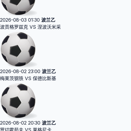
2026-08-03 01:30
波兰乙
波贡格罗兹克 VS 涅波沃米采
2026-08-02 23:00
波兰乙
梅莱茨钢铁 VS 保德比斯基
2026-08-02 20:30
波兰乙
罗切霍茹夫 VS 莱格尼卡