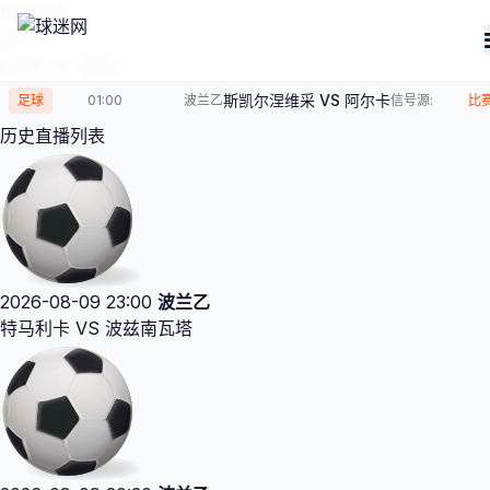
您的位置：
波兰乙
08月11日 星期二
斯凯尔涅维采 VS 阿尔卡
足球
01:00
波兰乙
信号源:
比
历史直播列表
2026-08-09 23:00
波兰乙
特马利卡 VS 波兹南瓦塔