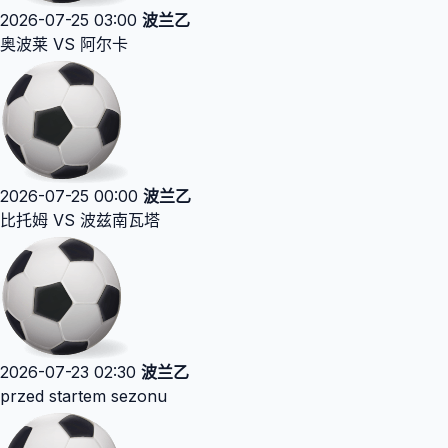
2026-07-25 03:00
波兰乙
奥波莱 VS 阿尔卡
2026-07-25 00:00
波兰乙
比托姆 VS 波兹南瓦塔
2026-07-23 02:30
波兰乙
przed startem sezonu