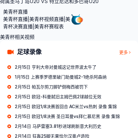
荷属圣马丁岛U20 VS 特立尼达和多巴哥U20
美青杯直播
美青杯直播|美青杯视频直播|美
青杯决赛直播|美青杯赛程表
美青杯相关视频
足球录像
更多
2月15日 亨利大帝对曼城这记世界波太牛了
1月15日 上赛季罗德里破门助曼城2-1绝杀阿森纳
2月15日 帕瓦尔剪刀脚铲倒梅西被罚下
2月15日 欧冠-科曼弑旧主姆巴佩2球越位无效
2月15日 欧冠1/8决赛首回合 AC米兰vs热刺 录像 集锦
2月15日 欧冠1/8决赛 圣日耳曼vs拜仁慕尼黑 录像 集锦
2月14日 马萨雷塞3.81秒进球刷新意大利历史
2月14日 狂轰25脚无果恰尔汉奥卢造险