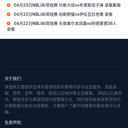
04月23日NBL(A)常规赛 坎斯大班vs布里斯班子弹 录像集锦
04月22日NBL(A)常规赛 珀斯野猫vs伊拉瓦拉老鹰 录像
04月22日NBL(A)常规赛 东南墨尔本凤凰vs阿德莱德36人
录像
关于我们：
球迷网主要提供足球与篮球相关的赛事内容与信息服务，涵盖英
超、西甲、意甲、德甲、欧冠以及NBA等主流赛事。 网站以比赛资
讯、赛程信息与赛事回放内容整理为主，同时提供各类体育项目的
比赛数据与相关内容更新，方便用户了解不同赛事的基本情况与进
展。
免责声明：