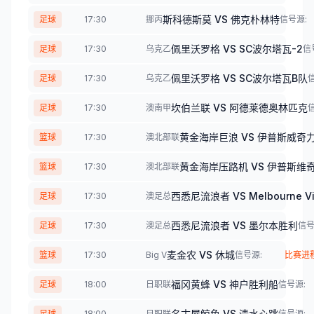
斯科德斯莫 VS 佛克朴林特
足球
17:30
挪丙
信号源:
佩里沃罗格 VS SC波尔塔瓦-2
足球
17:30
乌克乙
信
佩里沃罗格 VS SC波尔塔瓦B队
足球
17:30
乌克乙
坎伯兰联 VS 阿德莱德奥林匹克
足球
17:30
澳南甲
黄金海岸巨浪 VS 伊普斯威奇
篮球
17:30
澳北部联
黄金海岸压路机 VS 伊普斯维
篮球
17:30
澳北部联
西悉尼流浪者 VS Melbourne Vi
足球
17:30
澳足总
西悉尼流浪者 VS 墨尔本胜利
足球
17:30
澳足总
信号
麦金农 VS 休城
篮球
17:30
Big V
信号源:
比赛进
福冈黄蜂 VS 神户胜利船
足球
18:00
日职联
信号源:
名古屋鲸鱼 VS 清水心跳
足球
18:00
日职联
信号源: