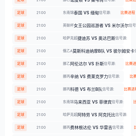
泰国 VS 缅甸
足球
21:00
东南锦
信号源:
比赛进程
女王公园巡游者 VS 米尔沃尔
足球
21:00
英联杯
信号
捷迪苏 VS 奥达巴斯
足球
21:00
哈萨克超
信号源:
莫斯科迪纳摩B队 VS 彼尔姆安卡
足球
21:00
俄乙A
阿伦达尔 VS 扑斯
足球
21:00
挪乙
信号源:
比赛
辛纳 VS 费莱克罗力
足球
21:00
挪丙
信号源:
比
科德 VS 布兰B队
足球
21:00
挪丙
信号源:
比赛进
马来西亚 VS 菲律宾
足球
21:00
东南锦
信号源:
阿特劳 VS 阿克托比
足球
21:00
哈萨克超
信号源:
费林根达伦 VS 华雷吉
足球
21:00
挪丙
信号源: