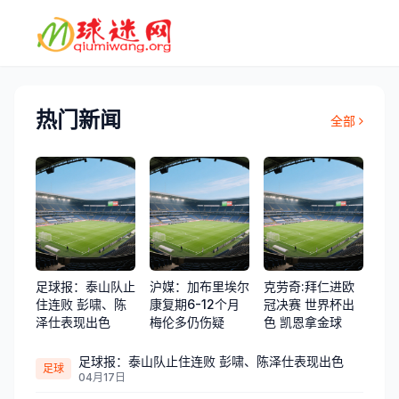
热门新闻
全部
足球报：泰山队止
沪媒：加布里埃尔
克劳奇:拜仁进欧
住连败 彭啸、陈
康复期6-12个月
冠决赛 世界杯出
泽仕表现出色
梅伦多仍伤疑
色 凯恩拿金球
足球报：泰山队止住连败 彭啸、陈泽仕表现出色
足球
04月17日