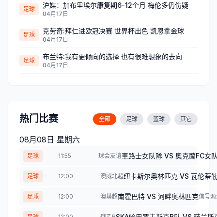
沪媒：加布里埃尔康复期6-12个月 梅伦多仍伤疑
足球
04月17日
克劳奇:拜仁进欧冠决赛 世界杯出色 凯恩拿金球
足球
04月17日
布兰特:我有更倾向的选择 也有很难想象的去向
足球
04月17日
热门比赛
全部
足球
篮球
其它
08月08日 星期六
車路士女队隊 VS 奧克蘭FC女
足球
11:55
球会友谊
纽卡斯尔奥林匹克 VS 瓦伦蒂
足球
12:00
澳威北超
南霍巴特 VS 河畔奥林匹克
足球
12:00
澳塔超
信号源
SKA哈巴罗夫斯克B队 VS 萨兰
足球
12:00
俄乙B