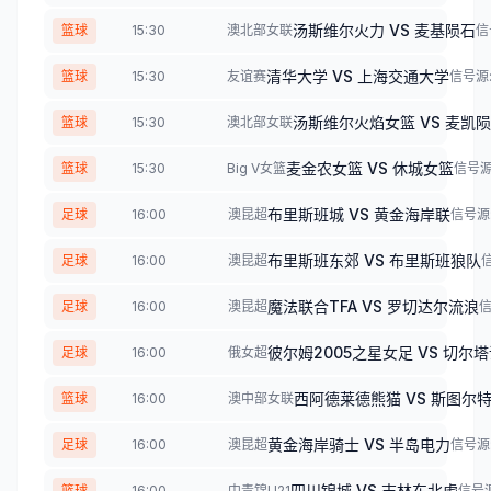
汤斯维尔火力 VS 麦基陨石
篮球
15:30
澳北部女联
信
清华大学 VS 上海交通大学
篮球
15:30
友谊赛
信号源
汤斯维尔火焰女篮 VS 麦凯
篮球
15:30
澳北部女联
麦金农女篮 VS 休城女篮
篮球
15:30
Big V女篮
信号源
布里斯班城 VS 黄金海岸联
足球
16:00
澳昆超
信号源
布里斯班东郊 VS 布里斯班狼队
足球
16:00
澳昆超
魔法联合TFA VS 罗切达尔流浪
足球
16:00
澳昆超
信
彼尔姆2005之星女足 VS 切尔
足球
16:00
俄女超
西阿德莱德熊猫 VS 斯图尔
篮球
16:00
澳中部女联
黄金海岸骑士 VS 半岛电力
足球
16:00
澳昆超
信号源
四川锦城 VS 吉林东北虎
篮球
16:00
中青锦U21
信号源