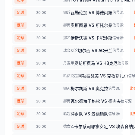
瓦勒伦加 VS 博德闪耀
足球
20:00
挪超
信号源:
奥斯图恩 VS 斯托尔桑
足球
20:00
挪丙
信号源:
伊斯沃德 VS 卡积沙斯
足球
20:00
挪乙
信号源:
切尔西 VS AC米兰
足球
20:00
球会友谊
信号源:
奥胡斯费马 VS HB克厄
足球
20:00
丹麦甲
信号源:
阿勒泰瑟美 VS 克孜勒扎尔
足球
20:00
哈萨克超
信号
梅尔胡斯 VS 奥克拉
足球
20:00
挪丙
信号源:
比
瓦尔德海于格松 VS 德杰夫
足球
20:00
挪丙
信号源:
萍乡队 VS 景德镇队
足球
20:00
赣超
信号源:
比
卡尔蔡司耶拿女足 VS 埃森舍纳
足球
20:00
德女乙