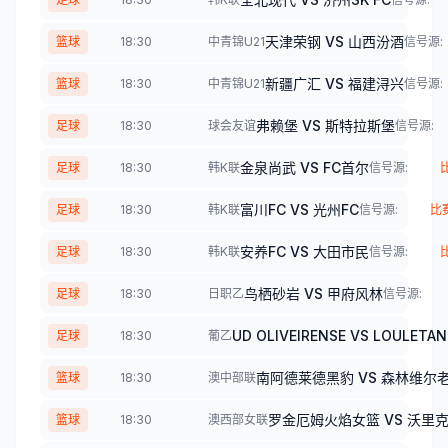
天津荣钢 VS 山西汾酒
篮球
18:30
中青锦U21
信号源:
新疆广汇 VS 福建浔兴
篮球
18:30
中青锦U21
信号源:
弗赖堡 VS 斯特拉斯堡
足球
18:30
球会友谊
信号源:
金泉尚武 VS FC首尔
足球
18:30
韩K联
信号源:
富川FC VS 光州FC
足球
18:30
韩K联
信号源:
比
安养FC VS 大田市民
足球
18:30
韩K联
信号源:
鸟栖砂岩 VS 甲府风林
足球
18:30
日职乙
信号源:
UD OLIVEIRENSE VS LOULETA
足球
18:30
葡乙
南阿德莱德黑豹 VS 森林维尔
篮球
18:30
澳中部联
罗金厄姆火焰女篮 VS 沃里
篮球
18:30
澳西部女联