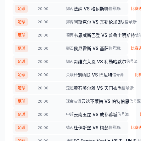
法纳 VS 格耐斯特
足球
20:00
挪丙
信号源:
比赛
阿斯克尔 VS 瓦勒伦加B队
足球
20:00
挪丙
信号源:
韦恩威斯巴登 VS 普鲁士明斯特
足球
20:00
德丙
信
侯尼霍斯 VS 基萨
足球
20:00
挪乙
信号源:
比赛
哥维克莱恩 VS 利勒哈默尔
足球
20:00
挪丙
信号源:
剑桥联 VS 巴尼特
足球
20:00
英联杯
信号源:
比
黄石美尔雅 VS 天门衣尚
足球
20:00
楚超
信号源:
云达不莱梅 VS 帕特伯恩
足球
20:00
球会友谊
信号源
云南玉昆 VS 成都蓉城
足球
20:00
中超
信号源:
杜伊斯堡 VS 梅彭
足球
20:00
德丙
信号源:
比赛
FC Fastav Vsetín VS TJ UNIE H
足球
20:00
捷丙