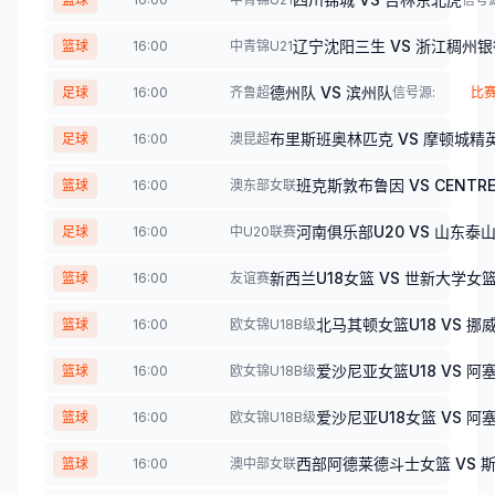
辽宁沈阳三生 VS 浙江稠州银
篮球
16:00
中青锦U21
德州队 VS 滨州队
足球
16:00
齐鲁超
信号源:
比
布里斯班奥林匹克 VS 摩顿城精
足球
16:00
澳昆超
班克斯敦布鲁因 VS CENTRE 
篮球
16:00
澳东部女联
河南俱乐部U20 VS 山东泰山
足球
16:00
中U20联赛
新西兰U18女篮 VS 世新大学女
篮球
16:00
友谊赛
北马其顿女篮U18 VS 挪
篮球
16:00
欧女锦U18B级
爱沙尼亚女篮U18 VS 阿
篮球
16:00
欧女锦U18B级
爱沙尼亚U18女篮 VS 阿
篮球
16:00
欧女锦U18B级
西部阿德莱德斗士女篮 VS 
篮球
16:00
澳中部女联