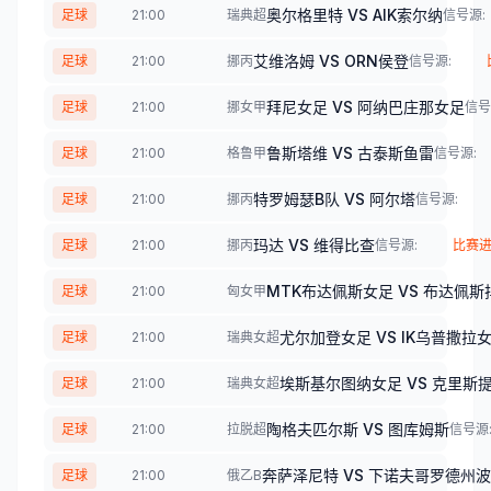
奥尔格里特 VS AIK索尔纳
足球
21:00
瑞典超
信号源:
艾维洛姆 VS ORN侯登
足球
21:00
挪丙
信号源:
拜尼女足 VS 阿纳巴庄那女足
足球
21:00
挪女甲
信号
鲁斯塔维 VS 古泰斯鱼雷
足球
21:00
格鲁甲
信号源:
特罗姆瑟B队 VS 阿尔塔
足球
21:00
挪丙
信号源:
玛达 VS 维得比查
足球
21:00
挪丙
信号源:
比赛
MTK布达佩斯女足 VS 布达佩
足球
21:00
匈女甲
尤尔加登女足 VS IK乌普撒拉
足球
21:00
瑞典女超
埃斯基尔图纳女足 VS 克里斯
足球
21:00
瑞典女超
陶格夫匹尔斯 VS 图库姆斯
足球
21:00
拉脱超
信号源
奔萨泽尼特 VS 下诺夫哥罗德州
足球
21:00
俄乙B