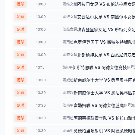
阿拉门女足 VS 布伦达拉鹰女
足球
13:00
澳维女超
艾云达尔女足 VS 南墨尔本女
足球
13:00
澳维女超
埃森登皇家女足 VS 班特列女
足球
13:00
澳维女超
克罗伊登国王 VS 斯特尔特狮队
足球
13:00
澳南超
北部精神女足 VS 西悉尼流浪
足球
13:00
澳威女超
伊斯特恩联 VS 阿德莱德竞技
足球
13:15
澳南甲
信号
新南威尔士大学 VS 悉尼奥林匹克
足球
13:30
澳威超
新南威尔士大学 VS 悉尼奥林匹
足球
13:30
澳威超
富勒姆联 VS 阿德莱德蓝鹰
足球
13:30
澳南甲
信号源
阿德莱德联青年队 VS 帕拉山骑
足球
13:30
澳南超
莫德柏里喷射机 VS 阿德莱德眼
足球
13:30
澳南甲