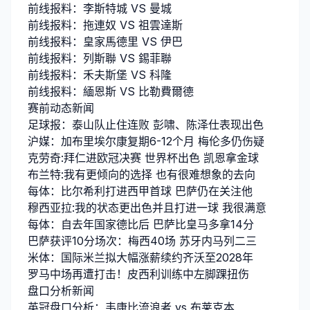
前线报料：李斯特城 VS 曼城
前线报料：拖連奴 VS 祖雲達斯
前线报料：皇家馬德里 VS 伊巴
前线报料：列斯聯 VS 錫菲聯
前线报料：禾夫斯堡 VS 科隆
前线报料：緬恩斯 VS 比勒費爾德
赛前动态新闻
足球报：泰山队止住连败 彭啸、陈泽仕表现出色
沪媒：加布里埃尔康复期6-12个月 梅伦多仍伤疑
克劳奇:拜仁进欧冠决赛 世界杯出色 凯恩拿金球
布兰特:我有更倾向的选择 也有很难想象的去向
每体：比尔希利打进西甲首球 巴萨仍在关注他
穆西亚拉:我的状态更出色并且打进一球 我很满意
每体：自去年国家德比后 巴萨比皇马多拿14分
巴萨获评10分场次：梅西40场 苏牙内马列二三
米体：国际米兰拟大幅涨薪续约齐沃至2028年
罗马中场再遭打击！皮西利训练中左脚踝扭伤
盘口分析新闻
英冠盘口分析：韦康比流浪者 vs 布莱克本