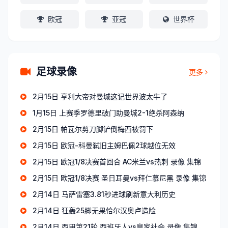
欧冠
亚冠
世界杯
足球录像
更多
2月15日 亨利大帝对曼城这记世界波太牛了
1月15日 上赛季罗德里破门助曼城2-1绝杀阿森纳
2月15日 帕瓦尔剪刀脚铲倒梅西被罚下
2月15日 欧冠-科曼弑旧主姆巴佩2球越位无效
2月15日 欧冠1/8决赛首回合 AC米兰vs热刺 录像 集锦
2月15日 欧冠1/8决赛 圣日耳曼vs拜仁慕尼黑 录像 集锦
2月14日 马萨雷塞3.81秒进球刷新意大利历史
2月14日 狂轰25脚无果恰尔汉奥卢造险
2月14日 西甲第21轮 西班牙人vs皇家社会 录像 集锦