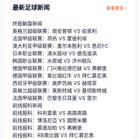
最新足球新闻
查看更多
终极解盘新闻
英格兰超级联赛：南安普顿 VS 伯恩利
法国甲级联赛：昂热 VS 蒙彼利埃
澳大利亚甲级联赛：墨尔本胜利 VS 悉尼FC
日本职业联赛：清水鼓动 VS 德岛漩涡
韩国职业联赛：水原城 VS 济州联队
德国甲级联赛：门兴格拉德巴赫 VS 弗赖堡
德国甲级联赛：莱比锡红牛 VS 拜仁慕尼黑
西班牙甲级联赛：奥萨苏纳 VS 赫塔菲
英格兰超级联赛：莱斯特城 VS 曼彻斯特城
法国甲级联赛：巴黎圣日耳曼 VS 里尔
前线报料新闻
前线报料：科布雷素 VS 高路高路
前线报料：博洛尼亞 VS 國際米蘭
前线报料：慕遜加柏 VS 弗賴堡
前线报料：RB萊比錫 VS 拜仁慕尼黑