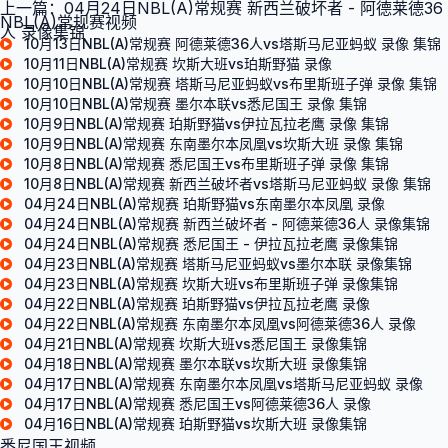
上一篇：
04月24日NBL(A)常规赛 新西兰破坏者 - 阿德莱德36
NBL(A)常规赛视频
人 录像集锦
10月13日NBL(A)常规赛 阿德莱德36人vs塔斯马尼亚蚂蚁 录像 集锦
10月11日NBL(A)常规赛 坎斯大班vs珀斯野猫 录像
10月10日NBL(A)常规赛 塔斯马尼亚蚂蚁vs布里斯班子弹 录像 集锦
10月10日NBL(A)常规赛 墨尔本联vs悉尼国王 录像 集锦
10月9日NBL(A)常规赛 珀斯野猫vs伊拉瓦拉老鹰 录像 集锦
10月9日NBL(A)常规赛 东南墨尔本凤凰vs坎斯大班 录像 集锦
10月8日NBL(A)常规赛 悉尼国王vs布里斯班子弹 录像 集锦
10月8日NBL(A)常规赛 新西兰破坏者vs塔斯马尼亚蚂蚁 录像 集锦
04月24日NBL(A)常规赛 珀斯野猫vs东南墨尔本凤凰 录像
04月24日NBL(A)常规赛 新西兰破坏者 - 阿德莱德36人 录像集锦
04月24日NBL(A)常规赛 悉尼国王 - 伊拉瓦拉老鹰 录像集锦
04月23日NBL(A)常规赛 塔斯马尼亚蚂蚁vs墨尔本联 录像集锦
04月23日NBL(A)常规赛 坎斯大班vs布里斯班子弹 录像集锦
04月22日NBL(A)常规赛 珀斯野猫vs伊拉瓦拉老鹰 录像
04月22日NBL(A)常规赛 东南墨尔本凤凰vs阿德莱德36人 录像
04月21日NBL(A)常规赛 坎斯大班vs悉尼国王 录像集锦
04月18日NBL(A)常规赛 墨尔本联vs坎斯大班 录像集锦
04月17日NBL(A)常规赛 东南墨尔本凤凰vs塔斯马尼亚蚂蚁 录像
04月17日NBL(A)常规赛 悉尼国王vs阿德莱德36人 录像
04月16日NBL(A)常规赛 珀斯野猫vs坎斯大班 录像集锦
悉尼国王视频