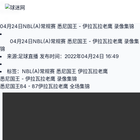
您的位置：
体育视频
>
04月24日NBL(A)常规赛 悉尼国王 - 伊拉瓦拉老鹰 录像集锦
04月24日NBL(A)常规赛 悉尼国王 - 伊拉瓦拉老鹰 录像集
锦
来源:
足球直播
发布时间：2022年04月24日 16:49
标签：
NBL(A)常规赛
悉尼国王
伊拉瓦拉老鹰
悉尼国王 - 伊拉瓦拉老鹰 录像集锦
悉尼国王84 - 87伊拉瓦拉老鹰 全场集锦