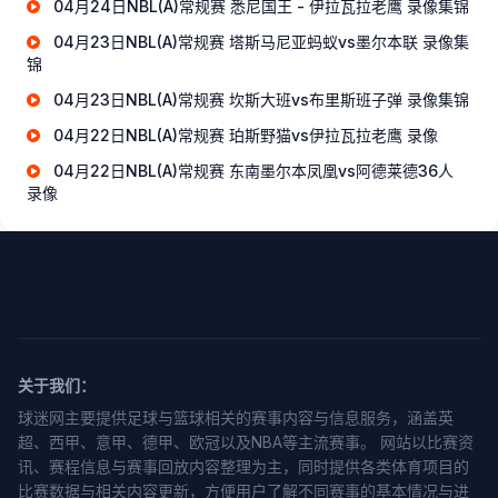
04月24日NBL(A)常规赛 悉尼国王 - 伊拉瓦拉老鹰 录像集锦
04月23日NBL(A)常规赛 塔斯马尼亚蚂蚁vs墨尔本联 录像集
锦
04月23日NBL(A)常规赛 坎斯大班vs布里斯班子弹 录像集锦
04月22日NBL(A)常规赛 珀斯野猫vs伊拉瓦拉老鹰 录像
04月22日NBL(A)常规赛 东南墨尔本凤凰vs阿德莱德36人
录像
关于我们：
球迷网主要提供足球与篮球相关的赛事内容与信息服务，涵盖英
超、西甲、意甲、德甲、欧冠以及NBA等主流赛事。 网站以比赛资
讯、赛程信息与赛事回放内容整理为主，同时提供各类体育项目的
比赛数据与相关内容更新，方便用户了解不同赛事的基本情况与进