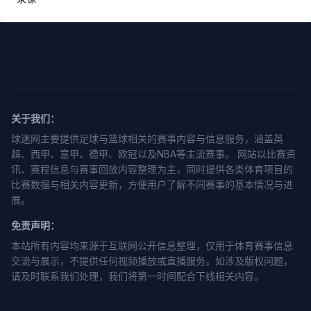
关于我们：
球迷网主要提供足球与篮球相关的赛事内容与信息服务，涵盖英
超、西甲、意甲、德甲、欧冠以及NBA等主流赛事。 网站以比赛资
讯、赛程信息与赛事回放内容整理为主，同时提供各类体育项目的
比赛数据与相关内容更新，方便用户了解不同赛事的基本情况与进
展。
免责声明：
本站所有内容均来源于互联网公开信息整理，仅用于体育赛事信息
交流与展示，不提供任何视频播放或直播服务。如涉及版权问题，
请及时联系我们处理，我们将第一时间配合下线相关内容。