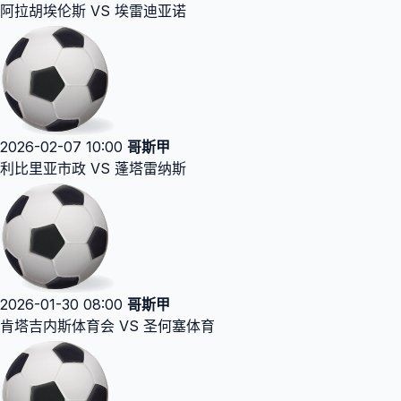
阿拉胡埃伦斯 VS 埃雷迪亚诺
2026-02-07 10:00
哥斯甲
利比里亚市政 VS 蓬塔雷纳斯
2026-01-30 08:00
哥斯甲
肯塔吉内斯体育会 VS 圣何塞体育