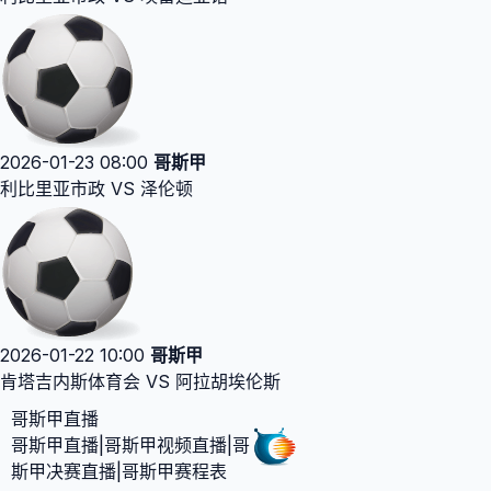
2026-01-23 08:00
哥斯甲
利比里亚市政 VS 泽伦顿
2026-01-22 10:00
哥斯甲
肯塔吉内斯体育会 VS 阿拉胡埃伦斯
哥斯甲直播
哥斯甲直播|哥斯甲视频直播|哥
斯甲决赛直播|哥斯甲赛程表