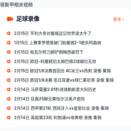
哥斯甲相关视频
足球录像
更多
2月15日 亨利大帝对曼城这记世界波太牛了
1月15日 上赛季罗德里破门助曼城2-1绝杀阿森纳
2月15日 帕瓦尔剪刀脚铲倒梅西被罚下
2月15日 欧冠-科曼弑旧主姆巴佩2球越位无效
2月15日 欧冠1/8决赛首回合 AC米兰vs热刺 录像 集锦
2月15日 欧冠1/8决赛 圣日耳曼vs拜仁慕尼黑 录像 集锦
2月14日 马萨雷塞3.81秒进球刷新意大利历史
2月14日 狂轰25脚无果恰尔汉奥卢造险
2月14日 西甲第21轮 西班牙人vs皇家社会 录像 集锦
2月14日 英超第23轮 利物浦vs埃弗顿 录像 集锦