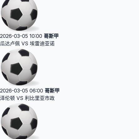
2026-03-05 10:00
哥斯甲
瓜达卢佩 VS 埃雷迪亚诺
2026-03-05 06:00
哥斯甲
泽伦顿 VS 利比里亚市政