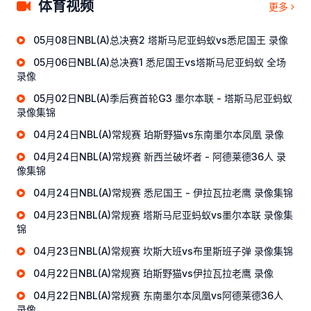
体育视频
更多
05月08日NBL(A)总决赛2 塔斯马尼亚蚂蚁vs悉尼国王 录像
05月06日NBL(A)总决赛1 悉尼国王vs塔斯马尼亚蚂蚁 全场
录像
05月02日NBL(A)季后赛首轮G3 墨尔本联 - 塔斯马尼亚蚂蚁
录像集锦
04月24日NBL(A)常规赛 珀斯野猫vs东南墨尔本凤凰 录像
04月24日NBL(A)常规赛 新西兰破坏者 - 阿德莱德36人 录
像集锦
04月24日NBL(A)常规赛 悉尼国王 - 伊拉瓦拉老鹰 录像集锦
04月23日NBL(A)常规赛 塔斯马尼亚蚂蚁vs墨尔本联 录像集
锦
04月23日NBL(A)常规赛 坎斯大班vs布里斯班子弹 录像集锦
04月22日NBL(A)常规赛 珀斯野猫vs伊拉瓦拉老鹰 录像
04月22日NBL(A)常规赛 东南墨尔本凤凰vs阿德莱德36人
录像