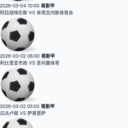
2026-03-04 10:00
哥斯甲
阿拉胡埃伦斯 VS 肯塔吉内斯体育会
2026-03-02 08:00
哥斯甲
利比里亚市政 VS 圣何塞体育
2026-03-02 05:00
哥斯甲
瓜达卢佩 VS 萨普里萨