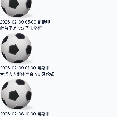
2026-02-09 05:00
哥斯甲
萨普里萨 VS 圣卡洛斯
2026-02-09 01:00
哥斯甲
肯塔吉内斯体育会 VS 泽伦顿
2026-02-08 10:00
哥斯甲