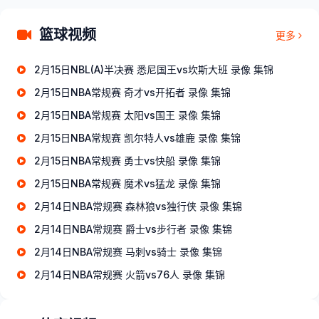
篮球视频
更多
2月15日NBL(A)半决赛 悉尼国王vs坎斯大班 录像 集锦
2月15日NBA常规赛 奇才vs开拓者 录像 集锦
2月15日NBA常规赛 太阳vs国王 录像 集锦
2月15日NBA常规赛 凯尔特人vs雄鹿 录像 集锦
2月15日NBA常规赛 勇士vs快船 录像 集锦
2月15日NBA常规赛 魔术vs猛龙 录像 集锦
2月14日NBA常规赛 森林狼vs独行侠 录像 集锦
2月14日NBA常规赛 爵士vs步行者 录像 集锦
2月14日NBA常规赛 马刺vs骑士 录像 集锦
2月14日NBA常规赛 火箭vs76人 录像 集锦