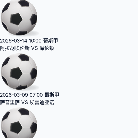
2026-03-14 10:00
哥斯甲
阿拉胡埃伦斯 VS 泽伦顿
2026-03-09 07:00
哥斯甲
萨普里萨 VS 埃雷迪亚诺