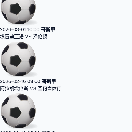
2026-03-01 10:00
哥斯甲
埃雷迪亚诺 VS 泽伦顿
2026-02-16 08:00
哥斯甲
阿拉胡埃伦斯 VS 圣何塞体育