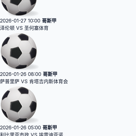
2026-01-27 10:00
哥斯甲
泽伦顿 VS 圣何塞体育
2026-01-26 08:00
哥斯甲
萨普里萨 VS 肯塔吉内斯体育会
2026-01-26 05:00
哥斯甲
利比里亚市政 VS 埃雷迪亚诺