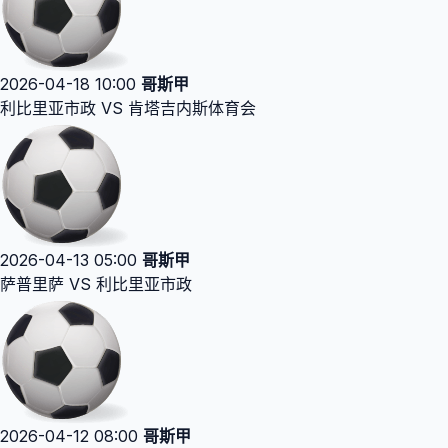
2026-04-18 10:00
哥斯甲
利比里亚市政 VS 肯塔吉内斯体育会
2026-04-13 05:00
哥斯甲
萨普里萨 VS 利比里亚市政
2026-04-12 08:00
哥斯甲