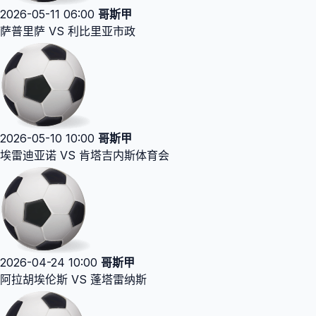
2026-05-11 06:00
哥斯甲
萨普里萨 VS 利比里亚市政
2026-05-10 10:00
哥斯甲
埃雷迪亚诺 VS 肯塔吉内斯体育会
2026-04-24 10:00
哥斯甲
阿拉胡埃伦斯 VS 蓬塔雷纳斯