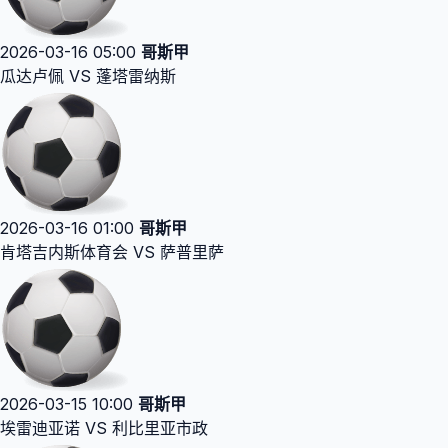
2026-03-16 05:00
哥斯甲
瓜达卢佩 VS 蓬塔雷纳斯
2026-03-16 01:00
哥斯甲
肯塔吉内斯体育会 VS 萨普里萨
2026-03-15 10:00
哥斯甲
埃雷迪亚诺 VS 利比里亚市政