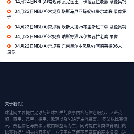
04月24日NBL(A)常规赛 悉尼国王 - 伊拉瓦拉老鹰 录像集锦
04月23日NBL(A)常规赛 塔斯马尼亚蚂蚁vs墨尔本联 录像集
锦
04月23日NBL(A)常规赛 坎斯大班vs布里斯班子弹 录像集锦
04月22日NBL(A)常规赛 珀斯野猫vs伊拉瓦拉老鹰 录像
04月22日NBL(A)常规赛 东南墨尔本凤凰vs阿德莱德36人
录像
关于我们：
球迷网主要提供足球与篮球相关的赛事内容与信息服务，涵盖英
超、西甲、意甲、德甲、欧冠以及NBA等主流赛事。 网站以比赛资
讯、赛程信息与赛事回放内容整理为主，同时提供各类体育项目的
比赛数据与相关内容更新，方便用户了解不同赛事的基本情况与进