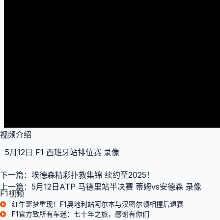
视频介绍
5月12日 F1 西班牙站排位赛 录像
下一篇：
埃德森精彩扑救集锦 续约至2025！
上一篇：
5月12日ATP 马德里站半决赛 蒂姆vs安德森 录像
F1视频
红牛噩梦重现！F1奥地利站阿尔本与汉密尔顿相撞后退赛
F1官方致所有车迷：七十年之旅，感谢有你们