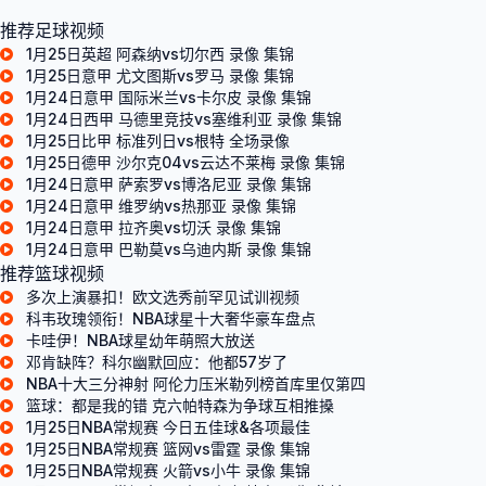
推荐足球视频
1月25日英超 阿森纳vs切尔西 录像 集锦
1月25日意甲 尤文图斯vs罗马 录像 集锦
1月24日意甲 国际米兰vs卡尔皮 录像 集锦
1月24日西甲 马德里竞技vs塞维利亚 录像 集锦
1月25日比甲 标准列日vs根特 全场录像
1月25日德甲 沙尔克04vs云达不莱梅 录像 集锦
1月24日意甲 萨索罗vs博洛尼亚 录像 集锦
1月24日意甲 维罗纳vs热那亚 录像 集锦
1月24日意甲 拉齐奥vs切沃 录像 集锦
1月24日意甲 巴勒莫vs乌迪内斯 录像 集锦
推荐篮球视频
多次上演暴扣！欧文选秀前罕见试训视频
科韦玫瑰领衔！NBA球星十大奢华豪车盘点
卡哇伊！NBA球星幼年萌照大放送
邓肯缺阵？科尔幽默回应：他都57岁了
NBA十大三分神射 阿伦力压米勒列榜首库里仅第四
篮球：都是我的错 克六帕特森为争球互相推搡
1月25日NBA常规赛 今日五佳球&各项最佳
1月25日NBA常规赛 篮网vs雷霆 录像 集锦
1月25日NBA常规赛 火箭vs小牛 录像 集锦