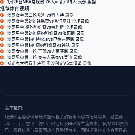
1月25日NBA常规赛 76人vs凯尔特人 录像 集锦
推荐体育视频
澳网女单第二轮 张帅vs科内特 录像
澳网女单第2轮 韩馨蕴vs普汀塞娃 全场录像
澳网男单 德约科维奇vs哈利斯 全场录像
澳网男单第2轮 德约科维奇vs海耶斯 录像
澳网男单第1轮 特松加vs巴格达蒂斯 录像
澳网男单第1轮 德约科维奇vs钟铉 录像
澳网女单第一轮 王蔷vs史蒂芬斯 录像
澳网男单第一轮 克拉吉塞克vs吴迪 录像
斯诺克大师赛半决赛 奥沙利文VS宾汉姆 录像
关于我们：
球迷网主要提供足球与篮球相关的赛事内容与信息服务，涵盖英
超、西甲、意甲、德甲、欧冠以及NBA等主流赛事。 网站以比赛资
讯、赛程信息与赛事回放内容整理为主，同时提供各类体育项目的