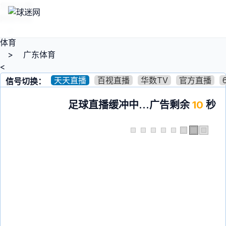
您的位置：
网络电视
>
体育
> 广东体育
<
天天直播
百视直播
华数TV
官方直播
信号切换：
足球直播缓冲中...广告剩余
10
秒