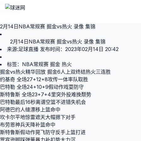
您的位置：
篮球视频
>
2月14日NBA常规赛 掘金vs热火 录像 集锦
2月14日NBA常规赛 掘金vs热火 录像 集锦
来源:
足球直播
发布时间：2023年02月14日 20:42
标签：
NBA常规赛
掘金
热火
掘金vs热火精华回放 掘金6人上双终结热火三连胜
约基奇 全场27+12+8攻传一体率队取胜
巴特勒 全场24+10+9假动作戏耍防守
斯特鲁斯 全场23+7+4里突外投难挽颓势
巴特勒最后16秒离谱空篮不进错失机会
阿德巴约人缝漂移上篮命中
坎卡尔平地惊雷遮天大帽摁下对手
布劳恩神兵天降补篮命中
斯特鲁斯假动作晃飞防守反手上篮打进
罗宾逊脚踩弹簧暴力补扣势大力沉