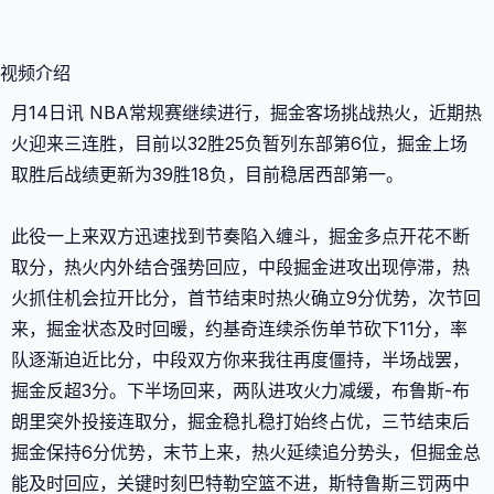
视频介绍
月14日讯 NBA常规赛继续进行，掘金客场挑战热火，近期热
火迎来三连胜，目前以32胜25负暂列东部第6位，掘金上场
取胜后战绩更新为39胜18负，目前稳居西部第一。
此役一上来双方迅速找到节奏陷入缠斗，掘金多点开花不断
取分，热火内外结合强势回应，中段掘金进攻出现停滞，热
火抓住机会拉开比分，首节结束时热火确立9分优势，次节回
来，掘金状态及时回暖，约基奇连续杀伤单节砍下11分，率
队逐渐迫近比分，中段双方你来我往再度僵持，半场战罢，
掘金反超3分。下半场回来，两队进攻火力减缓，布鲁斯-布
朗里突外投接连取分，掘金稳扎稳打始终占优，三节结束后
掘金保持6分优势，末节上来，热火延续追分势头，但掘金总
能及时回应，关键时刻巴特勒空篮不进，斯特鲁斯三罚两中