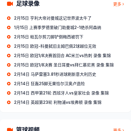
足球录像
更多
2月15日 亨利大帝对曼城这记世界波太牛了
1月15日 上赛季罗德里破门助曼城2-1绝杀阿森纳
2月15日 帕瓦尔剪刀脚铲倒梅西被罚下
2月15日 欧冠-科曼弑旧主姆巴佩2球越位无效
2月15日 欧冠1/8决赛首回合 AC米兰vs热刺 录像 集锦
2月15日 欧冠1/8决赛 圣日耳曼vs拜仁慕尼黑 录像 集锦
2月14日 马萨雷塞3.81秒进球刷新意大利历史
2月14日 狂轰25脚无果恰尔汉奥卢造险
2月14日 西甲第21轮 西班牙人vs皇家社会 录像 集锦
2月14日 英超第23轮 利物浦vs埃弗顿 录像 集锦
篮球视频
更多