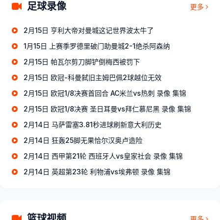
足球录像
更多
2月15日 亨利大帝对曼城这记世界波太牛了
1月15日 上赛季罗德里破门助曼城2-1绝杀阿森纳
2月15日 帕瓦尔剪刀脚铲倒梅西被罚下
2月15日 欧冠-科曼弑旧主姆巴佩2球越位无效
2月15日 欧冠1/8决赛首回合 AC米兰vs热刺 录像 集锦
2月15日 欧冠1/8决赛 圣日耳曼vs拜仁慕尼黑 录像 集锦
2月14日 马萨雷塞3.81秒进球刷新意大利历史
2月14日 狂轰25脚无果恰尔汉奥卢造险
2月14日 西甲第21轮 西班牙人vs皇家社会 录像 集锦
2月14日 英超第23轮 利物浦vs埃弗顿 录像 集锦
篮球视频
更多